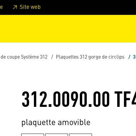
er au pied de page
Aller au menu principal de la page
Sa
e
Site web
 de coupe Système 312
Plaquettes 312 gorge de circlips
3
312.0090.00 TF
plaquette amovible