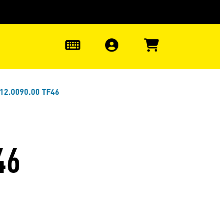
uter à la recherche
0
12.0090.00 TF46
46