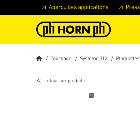
Skip to main content
Passer à l'en-tête de la page
Pass
Aperçu des applications
Press
Tournage
Système 312
Plaquettes
retour aux produits