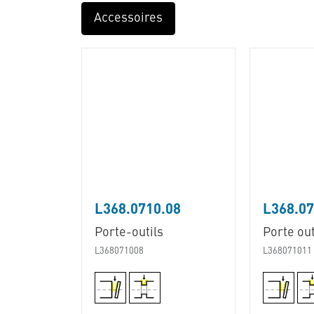
Accessoires
L368.0710.08
L368.07
Porte-outils
Porte out
L368071008
L368071011