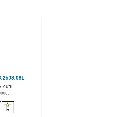
8.2608.08L
-outil
60808L