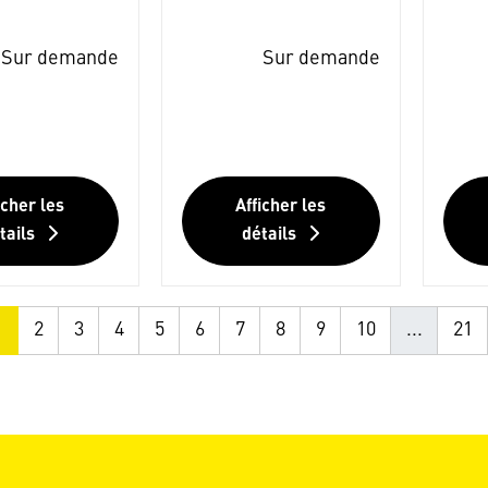
Sur demande
Sur demande
icher les
Afficher les
tails
détails
1
2
3
4
5
6
7
8
9
10
...
21