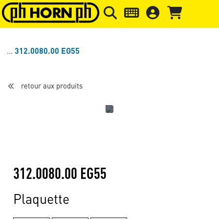
Skip to main content
Passer à l'en-tête de la page
Pass
312.0080.00 EG55
retour aux produits
312.0080.00 EG55
Plaquette