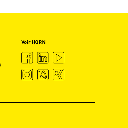
Voir HORN
é