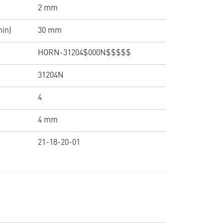
2 mm
min)
30 mm
HORN-31204$000N$$$$$
31204N
4
4 mm
21-18-20-01