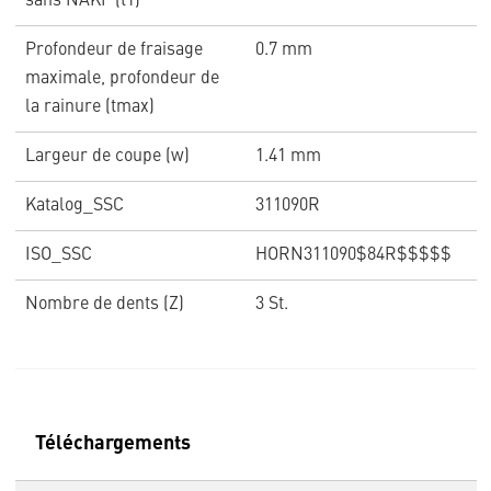
sans NAKF (t1)
Profondeur de fraisage
0.7 mm
maximale, profondeur de
la rainure (tmax)
Largeur de coupe (w)
1.41 mm
Katalog_SSC
311090R
ISO_SSC
HORN311090$84R$$$$$
Nombre de dents (Z)
3 St.
Téléchargements