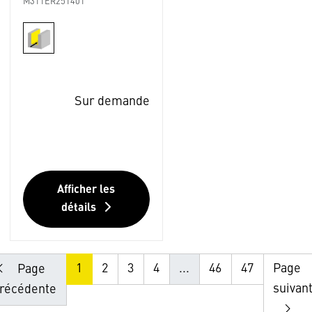
M311ER251401
Sur demande
Afficher les
détails
1
2
3
4
...
46
47
Page
Page
suivan
récédente