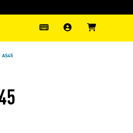
uter à la recherche
0
1 AS45
45