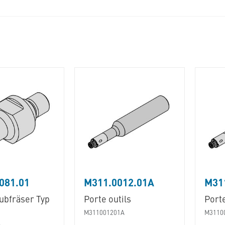
081.01
M311.0012.01A
M31
ubfräser Typ
Porte outils
Porte
M311001201A
M3110