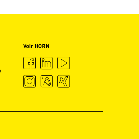
Voir HORN
é