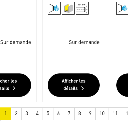
1
Sur demande
Sur demande
icher les
Afficher les
tails
détails
1
2
3
4
5
6
7
8
9
10
11