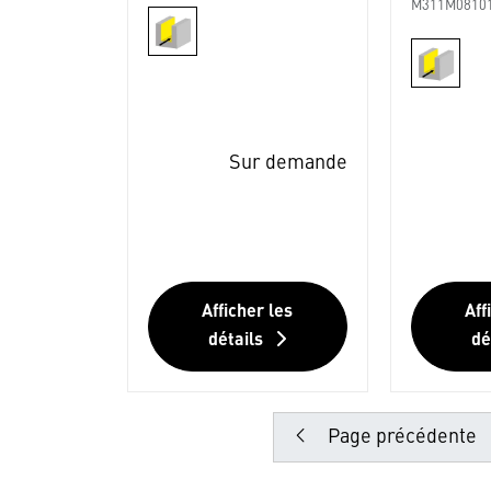
M311M0810
Sur demande
Afficher les
Aff
détails
dé
Page précédente