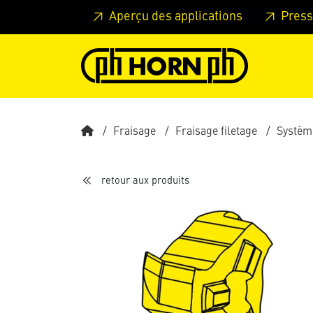
Skip to main content
Passer à l'en-tête de la page
Pass
Aperçu des applications
Press
Fraisage
Fraisage filetage
Systèm
retour aux produits