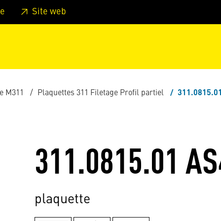
er au pied de page
Aller au menu principal de la page
Sa
e
Site web
e M311
Plaquettes 311 Filetage Profil partiel
311.0815.0
311.0815.01 AS
plaquette