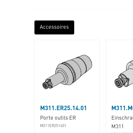
Accessoires
M311.ER25.14.01
M311.M
Porte outils ER
Einschra
M311ER251401
M311