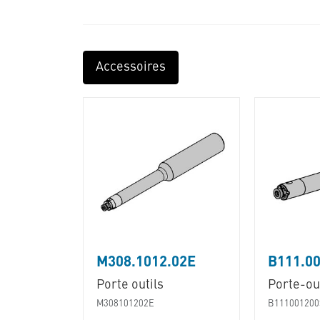
Accessoires
M308.1012.02E
B111.00
Porte outils
Porte-out
M308101202E
B111001200