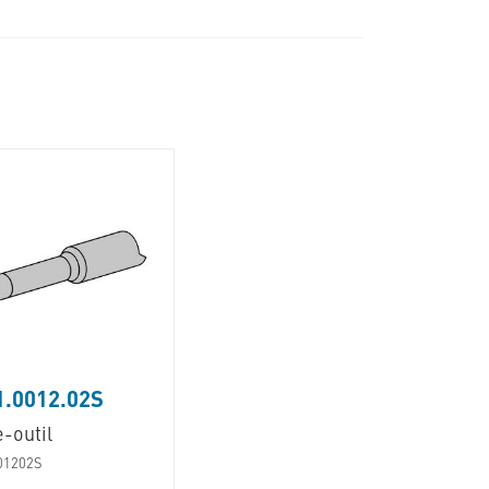
1.0012.02S
-outil
01202S