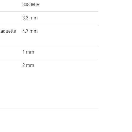
308080R
3.3 mm
laquette
4.7 mm
1 mm
2 mm