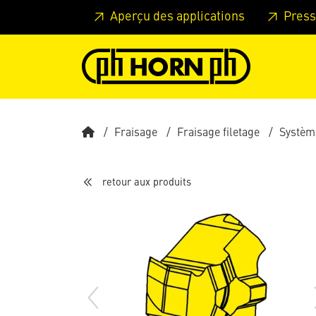
Skip to main content
Passer à l'en-tête de la page
Pass
Aperçu des applications
Press
Fraisage
Fraisage filetage
Systèm
retour aux produits