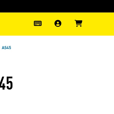
uter à la recherche
0
1 AS45
45