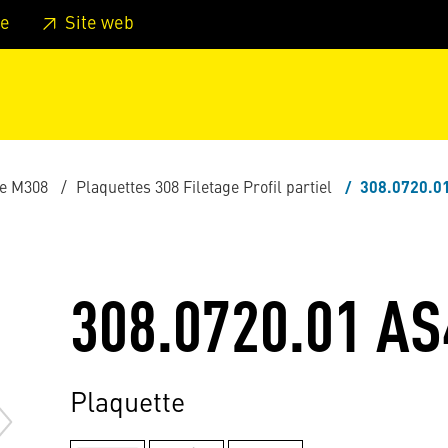
er au pied de page
Aller au menu principal de la page
Sa
e
Site web
e M308
Plaquettes 308 Filetage Profil partiel
308.0720.0
308.0720.01 AS
Plaquette