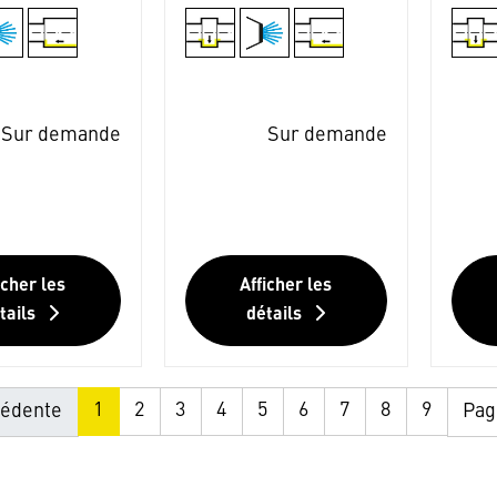
Sur demande
Sur demande
icher les
Afficher les
tails
détails
1
2
3
4
5
6
7
8
9
édente
Pag