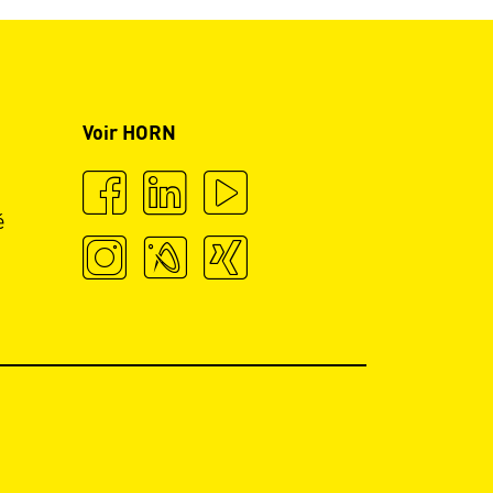
Voir HORN
é