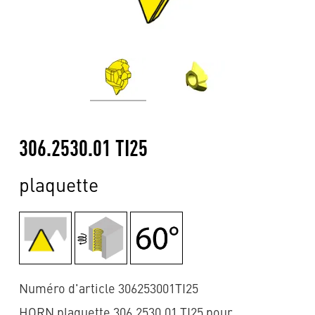
306.2530.01 TI25
plaquette
Numéro d'article 306253001TI25
HORN plaquette 306.2530.01 TI25 pour