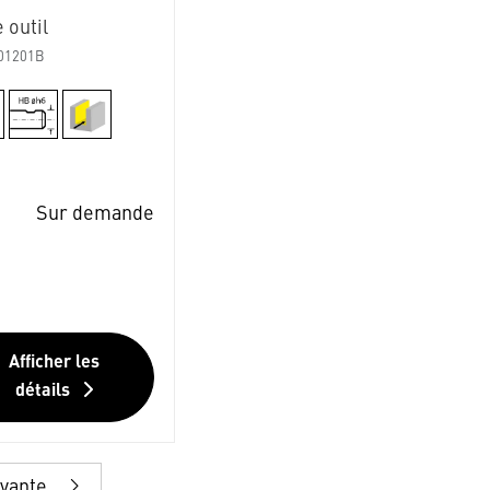
 outil
01201B
Sur demande
Afficher les
détails
ivante