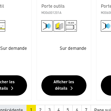
il
Porte outils
Porte
M306001201A
M3060
Sur demande
Sur demande
icher les
Afficher les
tails
détails
1
2
3
4
5
6
7
précédente
Page su