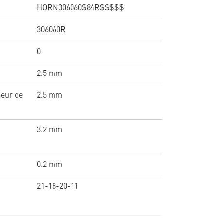
HORN306060$84R$$$$$
306060R
0
2.5 mm
deur de
2.5 mm
3.2 mm
0.2 mm
21-18-20-11