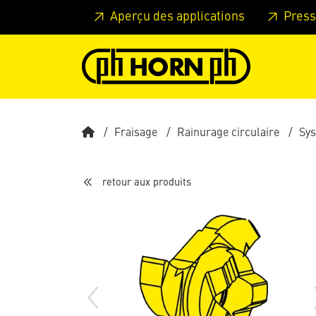
Skip to main content
Passer à l'en-tête de la page
Pass
Aperçu des applications
Press
Fraisage
Rainurage circulaire
Sy
retour aux produits