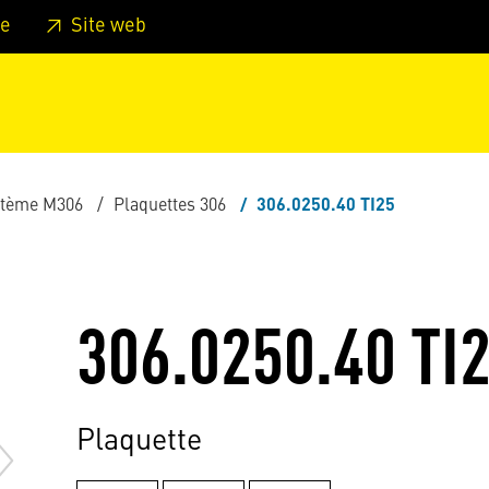
er au pied de page
Aller au menu principal de la page
Sa
e
Site web
stème M306
Plaquettes 306
306.0250.40 TI25
306.0250.40 TI
Plaquette