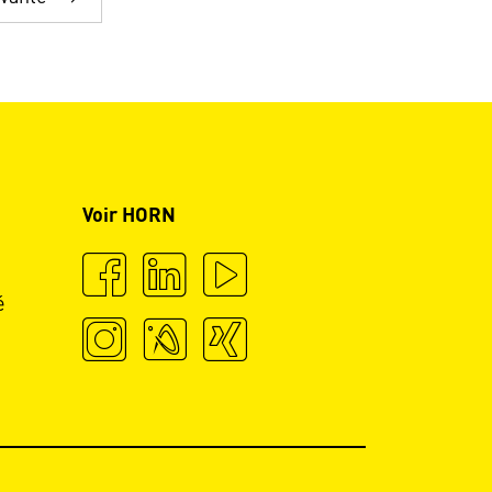
Voir HORN
é