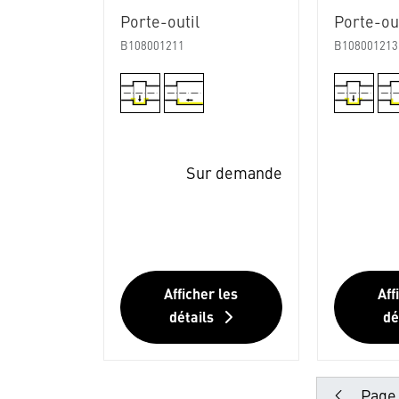
Porte-outil
Porte-out
B108001211
B108001213
Sur demande
Afficher les
Aff
détails
dé
Page 