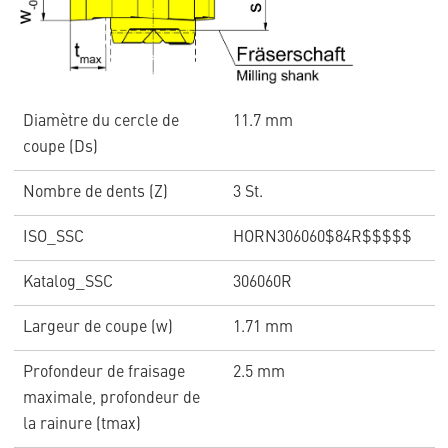
Diamètre du cercle de
11.7 mm
coupe (Ds)
Nombre de dents (Z)
3 St.
ISO_SSC
HORN306060$84R$$$$$
Katalog_SSC
306060R
Largeur de coupe (w)
1.71 mm
Profondeur de fraisage
2.5 mm
maximale, profondeur de
la rainure (tmax)