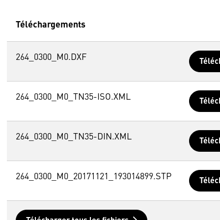
Téléchargements
264_0300_M0.DXF
Téléc
264_0300_M0_TN35-ISO.XML
Téléc
264_0300_M0_TN35-DIN.XML
Téléc
264_0300_M0_20171121_193014899.STP
Téléc