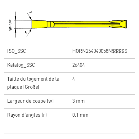
ISO_SSC
HORN264040058N$$$$$
Katalog_SSC
26404
Taille du logement de la
4
plaque (Größe)
Largeur de coupe (w)
3 mm
Rayon d‘angles (r)
0.1 mm