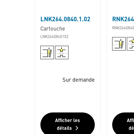
LNK264.0840.1.02
RNK264.
Cartouche
RNK2640840
LNK2640840102
Sur demande
Afficher les
Aff
détails
dé