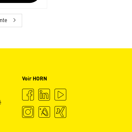
ante
Voir HORN
é