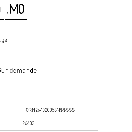
age
Sur demande
HORN264020058N$$$$$
26402