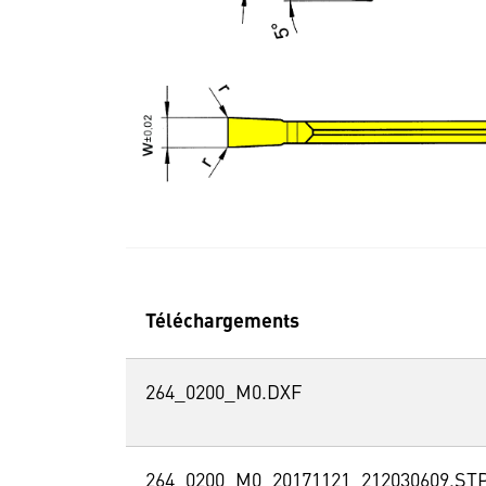
Téléchargements
264_0200_M0.DXF
264_0200_M0_20171121_212030609.ST