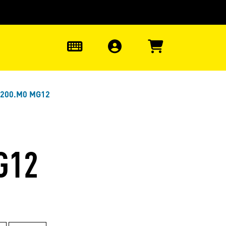
uter à la recherche
0
0200.M0 MG12
G12