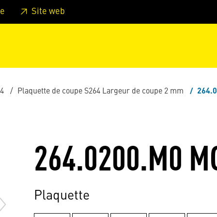
er au pied de page
Aller au menu principal de la page
Sa
e
Site web
64
Plaquette de coupe S264 Largeur de coupe 2 mm
264.
264.0200.M0 M
Plaquette