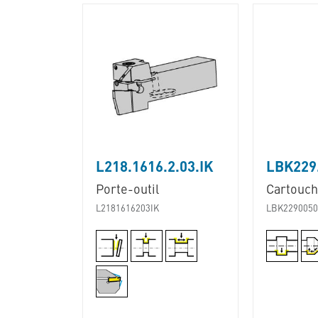
L218.1616.2.03.IK
LBK229.
Porte-outil
Cartouc
L2181616203IK
LBK2290050