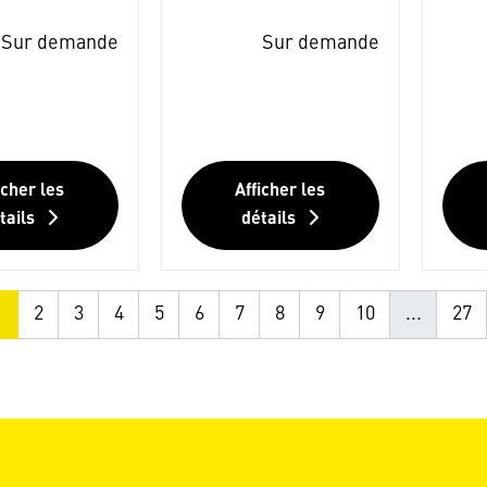
Sur demande
Sur demande
icher les
Afficher les
tails
détails
1
2
3
4
5
6
7
8
9
10
...
27