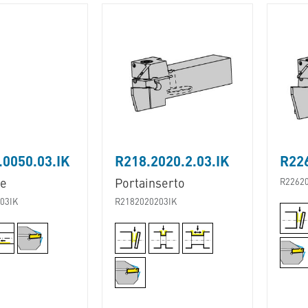
0050.03.IK
R218.2020.2.03.IK
R226
he
Portainserto
R2262
03IK
R2182020203IK