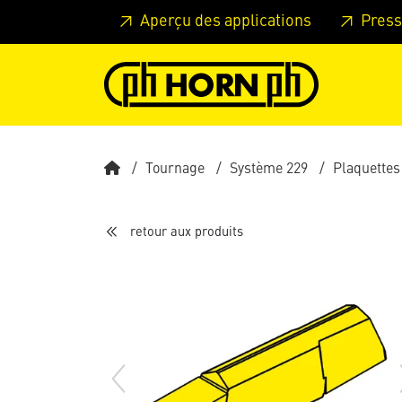
Skip to main content
Passer à l'en-tête de la page
Pass
Aperçu des applications
Press
Tournage
Système 229
Plaquettes
retour aux produits