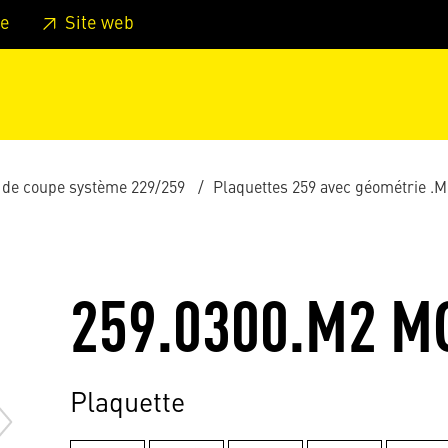
er au pied de page
Aller au menu principal de la page
Sa
e
Site web
 de coupe système 229/259
Plaquettes 259 avec géométrie .
259.0300.M2 M
Plaquette