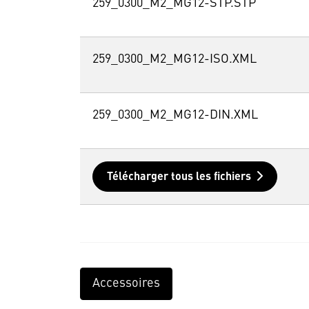
259_0300_M2_MG12-STP.STP
259_0300_M2_MG12-ISO.XML
259_0300_M2_MG12-DIN.XML
Télécharger tous les fichiers
Accessoires