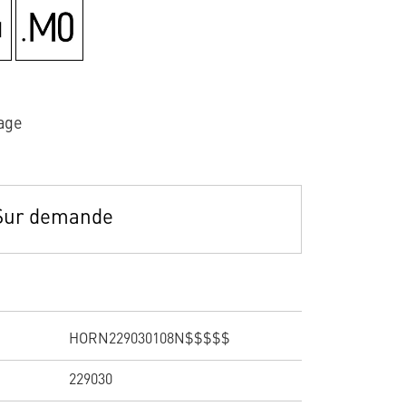
age
Sur demande
HORN229030108N$$$$$
229030