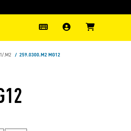
uter à la recherche
0
M1/.M2
259.0300.M2 MG12
G12