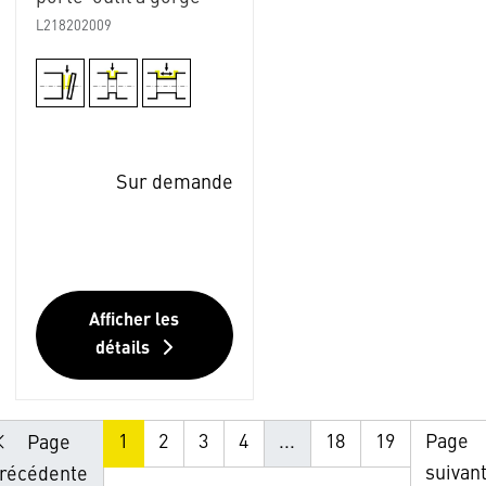
L218202009
Sur demande
Afficher les
détails
1
2
3
4
...
18
19
Page
Page
suivan
récédente