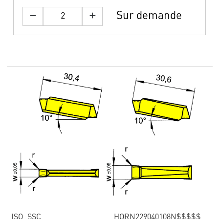
Sur demande
ISO_SSC
HORN229040108N$$$$$