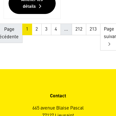
Afficher les
détails
1
2
3
4
...
212
213
Page
Page
suiva
écédente
Contact
665 avenue Blaise Pascal
77127 Lieusaint