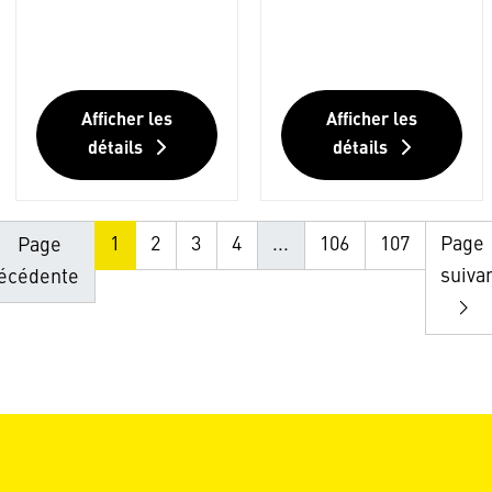
Afficher les
Afficher les
détails
détails
1
2
3
4
...
106
107
Page
Page
suiva
écédente