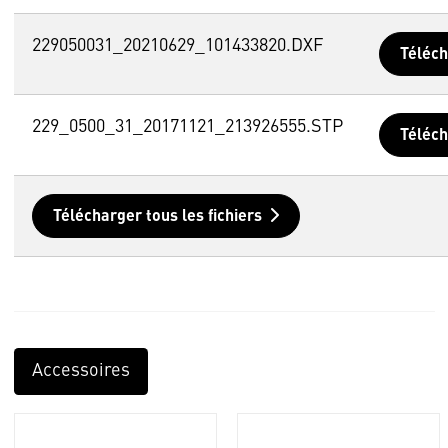
229050031_20210629_101433820.DXF
Téléc
229_0500_31_20171121_213926555.STP
Téléc
Télécharger tous les fichiers
Accessoires