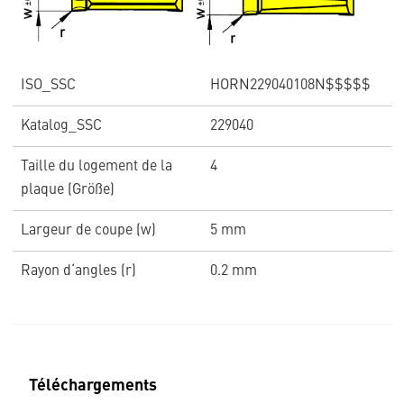
ISO_SSC
HORN229040108N$$$$$
Katalog_SSC
229040
Taille du logement de la
4
plaque (Größe)
Largeur de coupe (w)
5 mm
Rayon d‘angles (r)
0.2 mm
Téléchargements