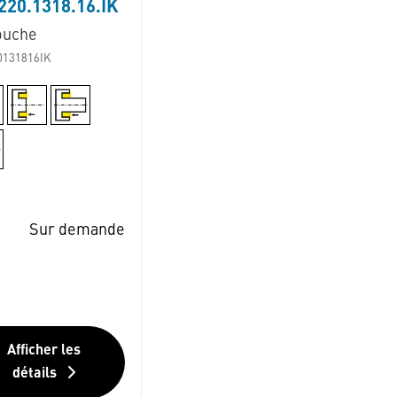
20.1318.16.IK
ouche
0131816IK
Sur demande
Afficher les
détails