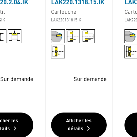
20.2.04.IK
LAK220.1318.15.IK
LAK2
il
Cartouche
Cart
4IK
LAK220131815IK
LAK22
Sur demande
Sur demande
icher les
Afficher les
tails
détails