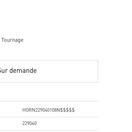
r Tournage
Sur demande
HORN229040108N$$$$$
229040