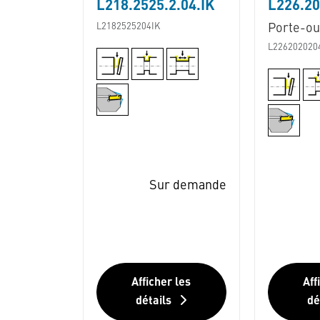
L218.2525.2.04.IK
L226.20
L2182525204IK
Porte-out
L226202020
Sur demande
Afficher les
Aff
détails
dé