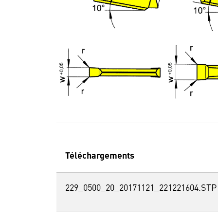
Téléchargements
229_0500_20_20171121_221221604.STP