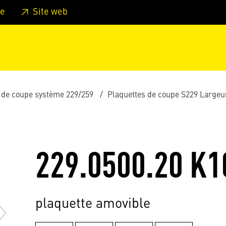
er au pied de page
Aller au menu principal de la page
Sa
e
Site web
 de coupe système 229/259
Plaquettes de coupe S229 Large
229.0500.20 K1
plaquette amovible