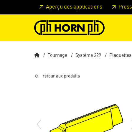
Skip to main content
Passer à l'en-tête de la page
Pass
Aperçu des applications
Press
Tournage
Système 229
Plaquettes
retour aux produits