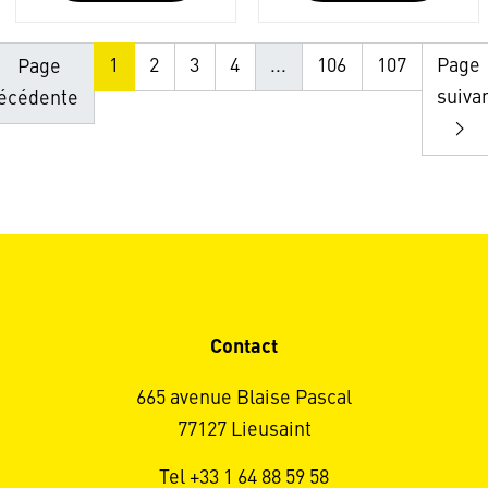
1
2
3
4
...
106
107
Page
Page
suiva
écédente
Contact
665 avenue Blaise Pascal
77127 Lieusaint
Tel +33 1 64 88 59 58