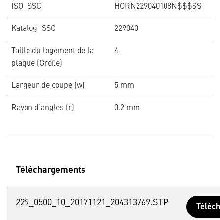
ISO_SSC
HORN229040108N$$$$$
Katalog_SSC
229040
Taille du logement de la
4
plaque (Größe)
Largeur de coupe (w)
5 mm
Rayon d‘angles (r)
0.2 mm
Téléchargements
229_0500_10_20171121_204313769.STP
Téléc