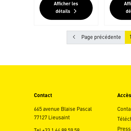
Afficher les
Aff
détails
dé
Page précédente
Contact
Accès
665 avenue Blaise Pascal
Conta
77127 Lieusaint
Téléc
Press
Tel +33 1 64 88 59 58