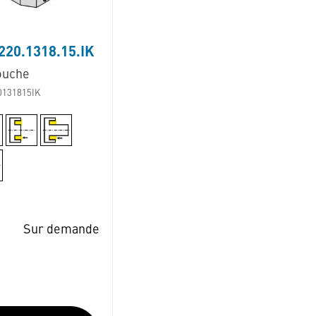
20.1318.15.IK
ouche
0131815IK
Sur demande