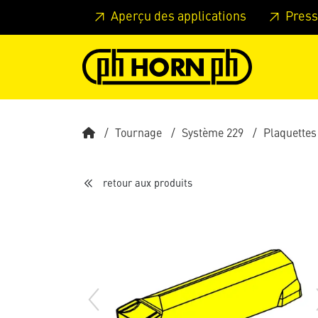
Skip to main content
Passer à l'en-tête de la page
Pass
Aperçu des applications
Press
Tournage
Système 229
Plaquettes
retour aux produits