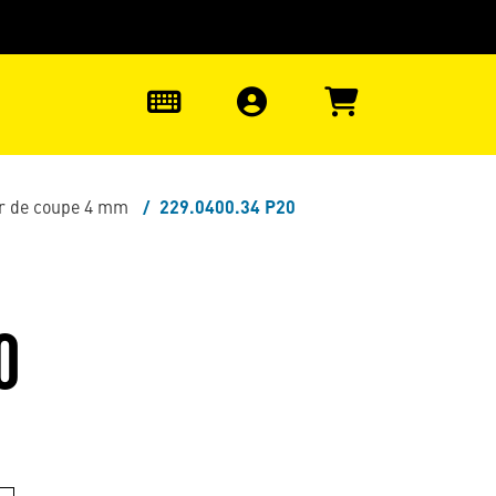
uter à la recherche
0
ur de coupe 4 mm
229.0400.34 P20
0