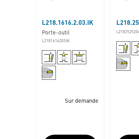
L218.1616.2.03.IK
L218.25
Porte-outil
L218252520
L2181616203IK
Sur demande