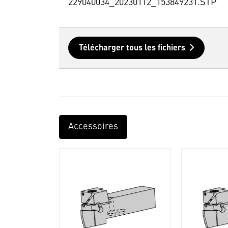
229040034_20230112_153849231.STP
Télécharger tous les fichiers
Accessoires