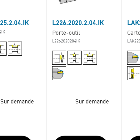
25.2.04.IK
L226.2020.2.04.IK
LAK2
4IK
Porte-outil
Cart
L2262020204IK
LAK22
Sur demande
Sur demande