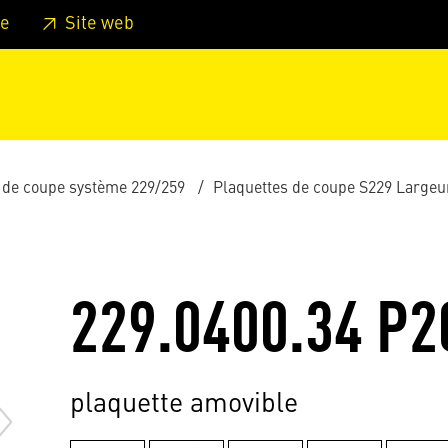
er au pied de page
Aller au menu principal de la page
Sa
e
Site web
 de coupe système 229/259
Plaquettes de coupe S229 Large
229.0400.34 P2
plaquette amovible