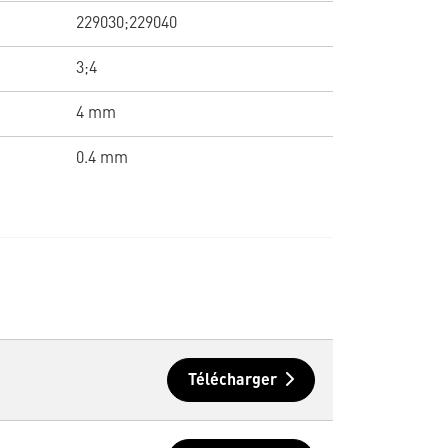
229030;229040
3;4
4 mm
0.4 mm
Télécharger