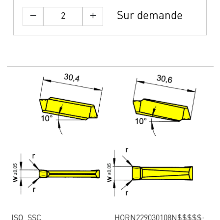
Sur demande
ISO_SSC
HORN229030108N$$$$$;