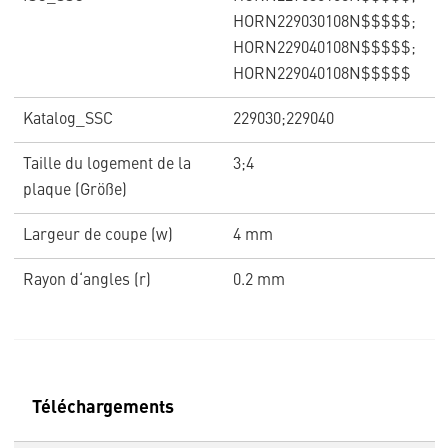
HORN229030108N$$$$$;
HORN229040108N$$$$$;
HORN229040108N$$$$$
Katalog_SSC
229030;229040
Taille du logement de la
3;4
plaque (Größe)
Largeur de coupe (w)
4 mm
Rayon d‘angles (r)
0.2 mm
Téléchargements