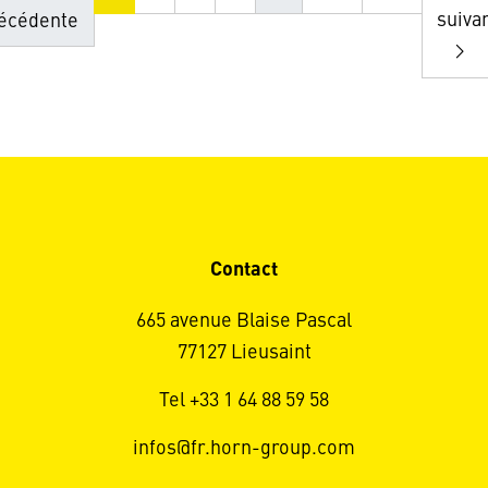
suiva
écédente
Contact
665 avenue Blaise Pascal
77127 Lieusaint
Tel +33 1 64 88 59 58
infos@fr.horn-group.com