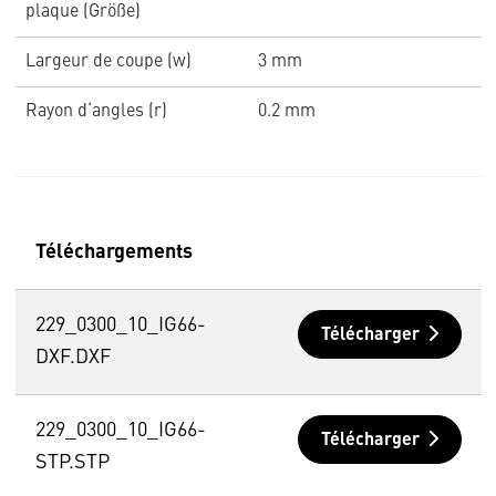
plaque (Größe)
Largeur de coupe (w)
3 mm
Rayon d‘angles (r)
0.2 mm
Téléchargements
229_0300_10_IG66-
Télécharger
DXF.DXF
229_0300_10_IG66-
Télécharger
STP.STP