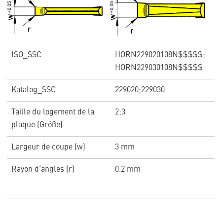
ISO_SSC
HORN229020108N$$$$$;
HORN229030108N$$$$$
Katalog_SSC
229020;229030
Taille du logement de la
2;3
plaque (Größe)
Largeur de coupe (w)
3 mm
Rayon d‘angles (r)
0.2 mm