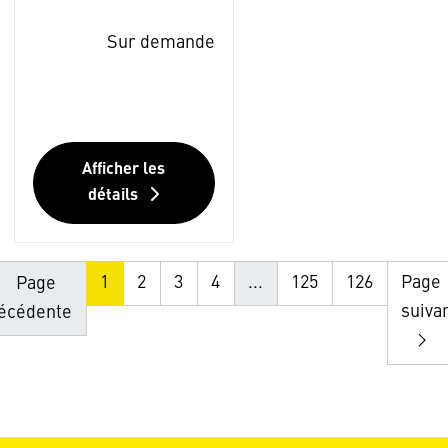
Sur demande
Afficher les
détails
1
2
3
4
...
125
126
Page
Page
suiva
écédente