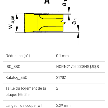
Déduction (a1)
0.1 mm
ISO_SSC
HORN217020008N$$$$$
Katalog_SSC
21702
Taille du logement de la
2
plaque (Größe)
Largeur de coupe (w)
2.29 mm