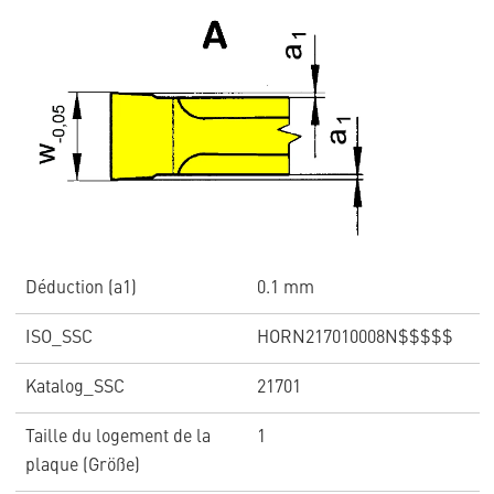
Déduction (a1)
0.1 mm
ISO_SSC
HORN217010008N$$$$$
Katalog_SSC
21701
Taille du logement de la
1
plaque (Größe)