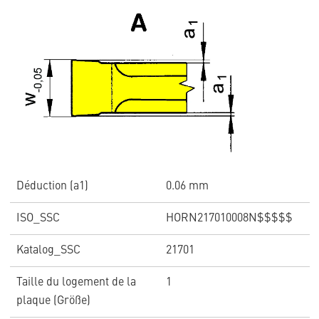
Déduction (a1)
0.06 mm
ISO_SSC
HORN217010008N$$$$$
Katalog_SSC
21701
Taille du logement de la
1
plaque (Größe)