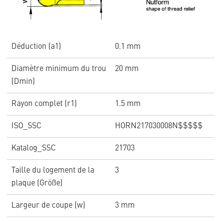
Déduction (a1)
0.1 mm
Diamètre minimum du trou
20 mm
(Dmin)
Rayon complet (r1)
1.5 mm
ISO_SSC
HORN217030008N$$$$$
Katalog_SSC
21703
Taille du logement de la
3
plaque (Größe)
Largeur de coupe (w)
3 mm