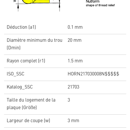
Déduction (a1)
0.1 mm
Diamètre minimum du trou
20 mm
(Dmin)
Rayon complet (r1)
1.5 mm
ISO_SSC
HORN217030008N$$$$$
Katalog_SSC
21703
Taille du logement de la
3
plaque (Größe)
Largeur de coupe (w)
3 mm