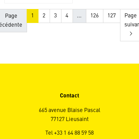
1
2
3
4
...
126
127
Page
Page
suiva
écédente
Contact
665 avenue Blaise Pascal
77127 Lieusaint
Tel +33 1 64 88 59 58