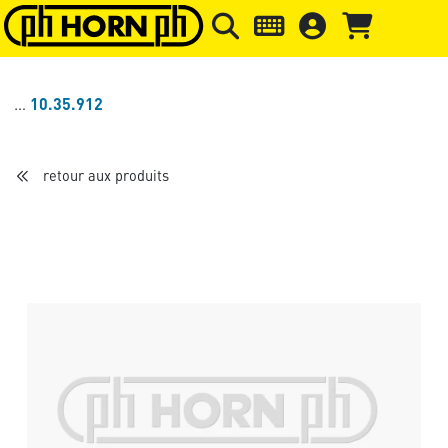
Skip to main content
Passer à l'en-tête de la page
Pass
10.35.912
retour aux produits