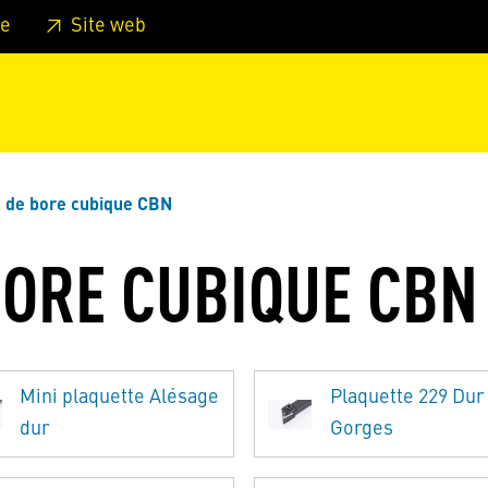
er au pied de page
Aller au menu principal de la page
Sa
e
Site web
e de bore cubique CBN
BORE CUBIQUE CBN
Mini plaquette Alésage
Plaquette 229 Dur
dur
Gorges