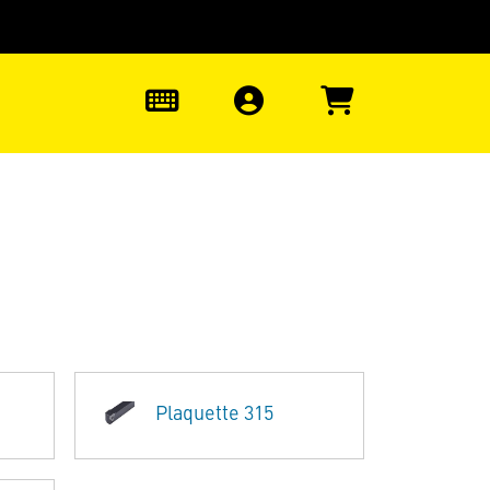
uter à la recherche
0
Plaquette 315