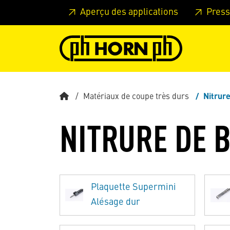
Skip to main content
Passer à l'en-tête de la page
Pass
Aperçu des applications
Press
Matériaux de coupe très durs
Nitrur
NITRURE DE 
Plaquette Supermini
Alésage dur