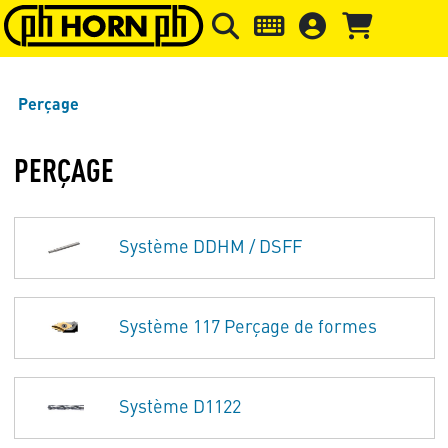
Skip to main content
Passer à l'en-tête de la page
Pass
Perçage
PERÇAGE
Système DDHM / DSFF
Système 117 Perçage de formes
Système D1122