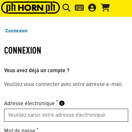
Skip to main content
Passer à l'en-tête de la page
Pass
Connexion
CONNEXION
Vous avez déjà un compte ?
Veuillez vous connecter avec votre adresse e-mail.
*
Adresse électronique
*
Mot de passe