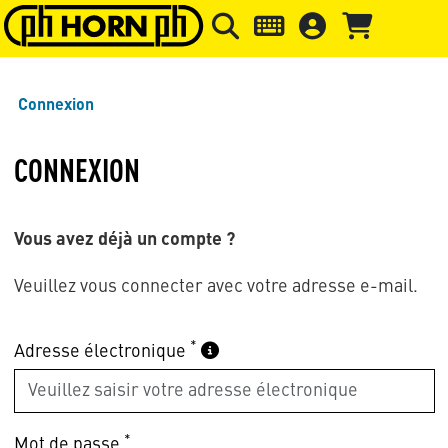
Skip to main content
Passer à l'en-tête de la page
Pass
Connexion
CONNEXION
Vous avez déjà un compte ?
Veuillez vous connecter avec votre adresse e-mail.
*
Adresse électronique
*
Mot de passe