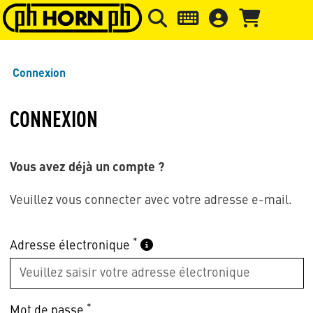
Skip to main content
Passer à l'en-tête de la page
Pass
Connexion
CONNEXION
Vous avez déjà un compte ?
Veuillez vous connecter avec votre adresse e-mail.
*
Adresse électronique
*
Mot de passe