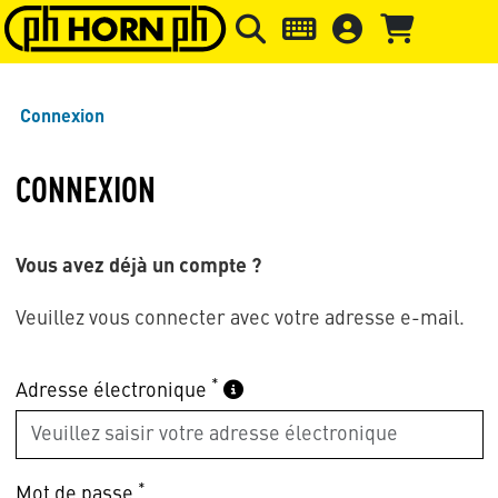
Skip to main content
Passer à l'en-tête de la page
Pass
Connexion
CONNEXION
Vous avez déjà un compte ?
Veuillez vous connecter avec votre adresse e-mail.
*
Adresse électronique
*
Mot de passe