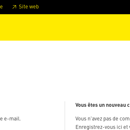
er au pied de page
Aller au menu principal de la page
Sa
e
Site web
Vous êtes un nouveau cl
e e-mail.
Vous n'avez pas de com
Enregistrez-vous ici et