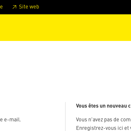
er au pied de page
Aller au menu principal de la page
Sa
e
Site web
Vous êtes un nouveau cl
e e-mail.
Vous n'avez pas de com
Enregistrez-vous ici et