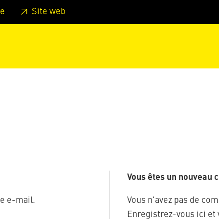
er au pied de page
Aller au menu principal de la page
Sa
e
Site web
Vous êtes un nouveau cl
e e-mail.
Vous n'avez pas de com
Enregistrez-vous ici et