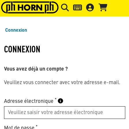
Skip to main content
Passer à l'en-tête de la page
Pass
Connexion
CONNEXION
Vous avez déjà un compte ?
Veuillez vous connecter avec votre adresse e-mail.
*
Adresse électronique
*
Mot de passe