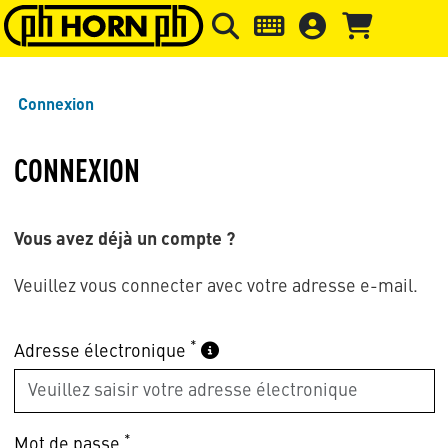
Skip to main content
Passer à l'en-tête de la page
Pass
Connexion
CONNEXION
Vous avez déjà un compte ?
Veuillez vous connecter avec votre adresse e-mail.
*
Adresse électronique
*
Mot de passe