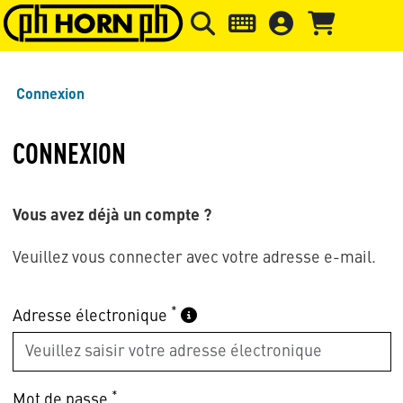
Skip to main content
Passer à l'en-tête de la page
Pass
Connexion
CONNEXION
Vous avez déjà un compte ?
Veuillez vous connecter avec votre adresse e-mail.
*
Adresse électronique
*
Mot de passe