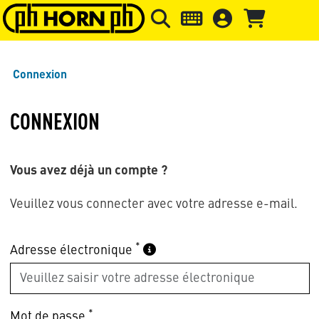
Skip to main content
Passer à l'en-tête de la page
Pass
Connexion
CONNEXION
Vous avez déjà un compte ?
Veuillez vous connecter avec votre adresse e-mail.
*
Adresse électronique
*
Mot de passe