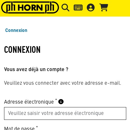
Skip to main content
Passer à l'en-tête de la page
Pass
Connexion
CONNEXION
Vous avez déjà un compte ?
Veuillez vous connecter avec votre adresse e-mail.
*
Adresse électronique
*
Mot de passe