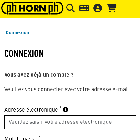
Skip to main content
Passer à l'en-tête de la page
Pass
Connexion
CONNEXION
Vous avez déjà un compte ?
Veuillez vous connecter avec votre adresse e-mail.
*
Adresse électronique
*
Mot de passe