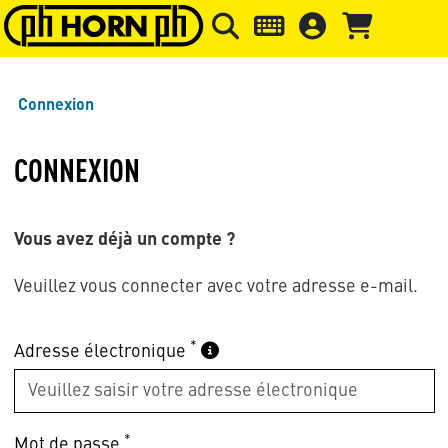
Skip to main content
Passer à l'en-tête de la page
Pass
Connexion
CONNEXION
Vous avez déjà un compte ?
Veuillez vous connecter avec votre adresse e-mail.
*
Adresse électronique
*
Mot de passe