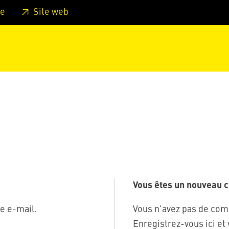
er au pied de page
Aller au menu principal de la page
Sa
e
Site web
Vous êtes un nouveau cl
e e-mail.
Vous n'avez pas de com
Enregistrez-vous ici et