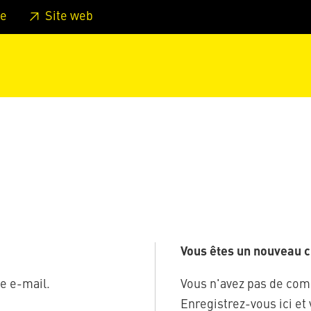
er au pied de page
Aller au menu principal de la page
Sa
e
Site web
Vous êtes un nouveau cl
e e-mail.
Vous n'avez pas de com
Enregistrez-vous ici et