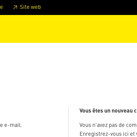
er au pied de page
Aller au menu principal de la page
Sa
e
Site web
Vous êtes un nouveau cl
e e-mail.
Vous n'avez pas de com
Enregistrez-vous ici et