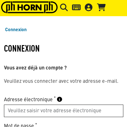
Skip to main content
Passer à l'en-tête de la page
Pass
Connexion
CONNEXION
Vous avez déjà un compte ?
Veuillez vous connecter avec votre adresse e-mail.
*
Adresse électronique
*
Mot de passe