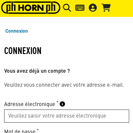
Skip to main content
Passer à l'en-tête de la page
Pass
Connexion
CONNEXION
Vous avez déjà un compte ?
Veuillez vous connecter avec votre adresse e-mail.
*
Adresse électronique
*
Mot de passe