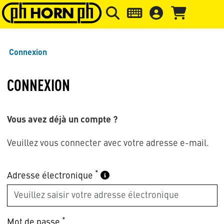
Skip to main content
Passer à l'en-tête de la page
Pass
Connexion
CONNEXION
Vous avez déjà un compte ?
Veuillez vous connecter avec votre adresse e-mail.
*
Adresse électronique
*
Mot de passe